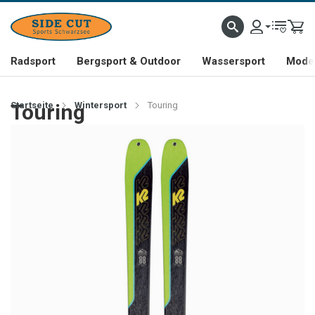
Radsport
Bergsport & Outdoor
Wassersport
Mode 
Startseite
Touring
Wintersport
Touring