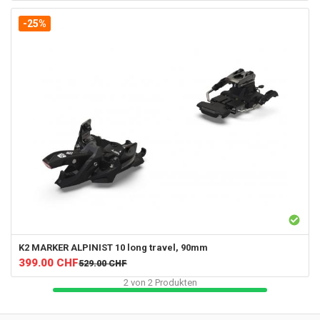
-25%
K2
MARKER ALPINIST 10 long travel, 90mm
399.00
CHF
529.00
CHF
2
von
2
Produkten