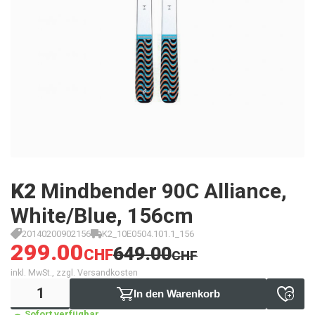
K2
Mindbender 90C Alliance,
White/Blue, 156cm
20140200902156
K2_10E0504.101.1_156
299.00
649.00
CHF
CHF
inkl. MwSt., zzgl. Versandkosten
In den Warenkorb
Sofort verfügbar