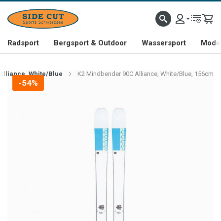
Radsport
Bergsport & Outdoor
Wassersport
Mode 
lliance, White/Blue
K2 Mindbender 90C Alliance, White/Blue, 156cm
-54%