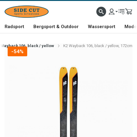
Radsport
Bergsport & Outdoor
Wassersport
Mode 
 Wayback 106, black / yellow
K2 Wayback 106, black / yellow, 172cm
-54%