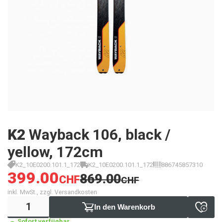
K2
Wayback 106, black /
yellow, 172cm
K2_10E0200.101.1_172
K2_10E0200.101.1_172
886745857310
399.00
869.00
CHF
CHF
inkl. MwSt., zzgl. Versandkosten
In den Warenkorb
Sofort verfügbar