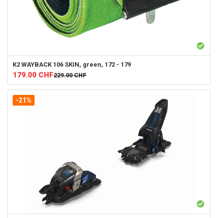
K2
WAYBACK 106 SKIN, green, 172 - 179
179.00
CHF
229.00
CHF
-21%