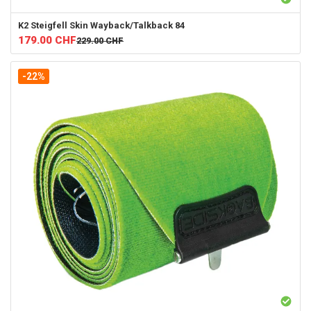
K2
Steigfell Skin Wayback/Talkback 84
179.00
CHF
229.00
CHF
-22%