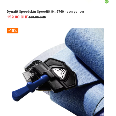
Dynafit
Speedskin Speedfit 84, 5740 neon yellow
159.00
CHF
199.00
CHF
-18%