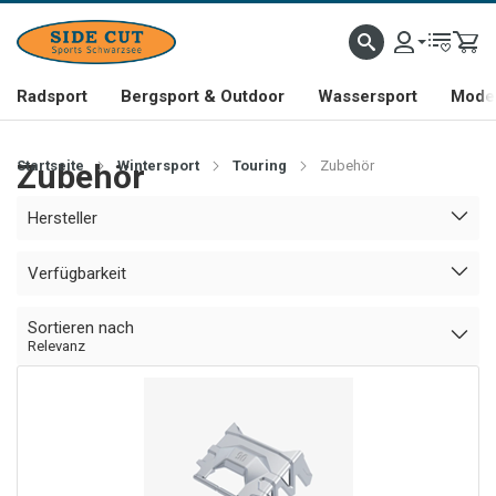
Radsport
Bergsport & Outdoor
Wassersport
Mode 
Startseite
Zubehör
Wintersport
Touring
Zubehör
Hersteller
Verfügbarkeit
Sortieren nach
Relevanz