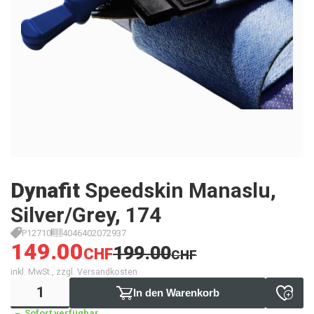
Dynafit
Speedskin Manaslu,
Silver/Grey, 174
P12710
4046402072937
149.00
199.00
CHF
CHF
inkl. MwSt., zzgl. Versandkosten
In den Warenkorb
Sofort verfügbar