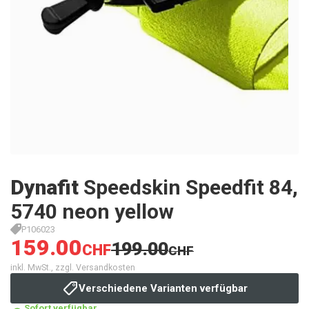
Dynafit
Speedskin Speedfit 84,
5740 neon yellow
P106023
159.00
199.00
CHF
CHF
inkl. MwSt., zzgl. Versandkosten
Verschiedene Varianten verfügbar
Sofort verfügbar