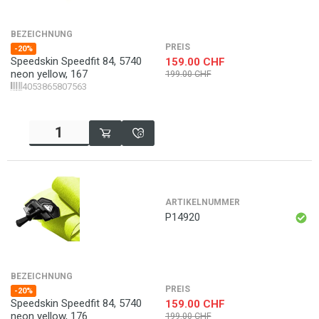
BEZEICHNUNG
PREIS
-20%
Speedskin Speedfit 84, 5740
159.00
CHF
neon yellow, 167
199.00
CHF
4053865807563
ARTIKELNUMMER
P14920
BEZEICHNUNG
PREIS
-20%
Speedskin Speedfit 84, 5740
159.00
CHF
neon yellow, 176
199.00
CHF