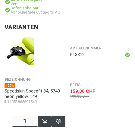
Versand
Sofort abholbar
Abholung Side Cut Sports AG
VARIANTEN
ARTIKELNUMMER
P13812
BEZEICHNUNG
PREIS
-20%
Speedskin Speedfit 84, 5740
159.00
CHF
neon yellow, 149
199.00
CHF
4053865807549