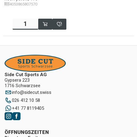
4053865807570
Side Cut Sports AG
Gypsera 223
1716 Schwarzsee
info
@
sidecut.swiss
026 412 10 58
+41 77 8119405
ÖFFNUNGSZEITEN