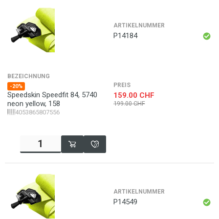
ARTIKELNUMMER
P14184
BEZEICHNUNG
PREIS
-20%
Speedskin Speedfit 84, 5740
159.00
CHF
neon yellow, 158
199.00
CHF
4053865807556
ARTIKELNUMMER
P14549