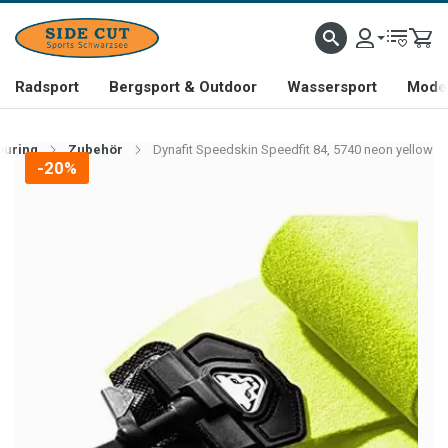
Radsport
Bergsport & Outdoor
Wassersport
Mode 
ouring
Zubehör
Dynafit Speedskin Speedfit 84, 5740 neon yellow
-20%