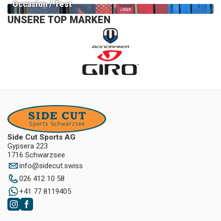
Occasion / Test
UNSERE TOP MARKEN
Side Cut Sports AG
Gypsera 223
1716 Schwarzsee
info
@
sidecut.swiss
026 412 10 58
+41 77 8119405