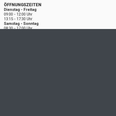
ÖFFNUNGSZEITEN
Dienstag - Freitag
09:00 - 12:00 Uhr
13:15 - 17:30 Uhr
Samstag - Sonntag
08:30 - 17:00 Uhr
KATEGORIEN
Radsport
Bergsport & Outdoor
Wassersport
Mode / Ausrüstung
Wintersport
Gutschein
Occasion / Test
NÜTZLICHE INFORMATIONEN
Partner, Sponsoring & Links
Kontakt